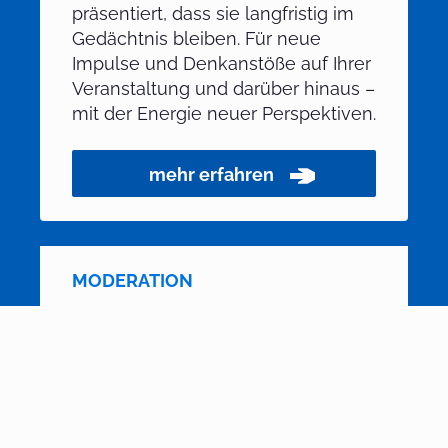
präsentiert, dass sie langfristig im
Gedächtnis bleiben. Für neue
Impulse und Denkanstöße auf Ihrer
Veranstaltung und darüber hinaus –
mit der Energie neuer Perspektiven.
mehr erfahren
MODERATION
Moderne Moderation plus themen­
bezogene Impulse für
mehr
Interaktion und Begeisterung
bei
Ihrem Publikum. Denn eine